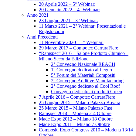
20 Aprile 2022 – 5° Webinar:
20 Gennaio 2022 – 4° Webinar:
Anno 2021
23 Giugno 2021 – 3° Webinar:
11 Marzo 2021 – 2° Webinar: Presentazioni e
Registrazioni
Anni Precedenti
11 Novembre 2020 – 1° Webinar:
29 Marzo 2017 – Compotec CarraraFiere
“Ramspec” 2016 – Salone Prodotto Chimico –
Milano Seconda Edizione
2° Convegno Nazionale REACH
1° Convegno dedicato al Legno
5° Forum dei Materiali Compositi
2° Convegno Additive Manufacturing
2° Convegno dedicato al Cool Roof
Convegno dedicato ai prodotti Green
7 Aprile 2016 – Compotec CarraraFiere
25 Giugno 2015 – Milano Palazzo Bovara
25 Marzo 2015 – Milano Palazzo Fast
Ramspec 2014 – Modena 2-4 Ottobre
Made Expo 2012 – Milano 18 Ottobre
Made Expo 2011 – Milano 7 Ottobre
Compositi Expo Congress 2010 – Modena 13/14
Ottobre